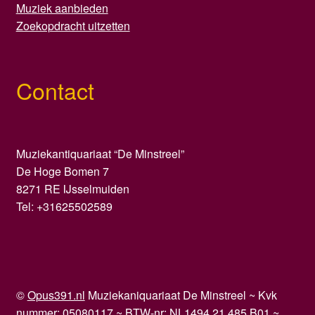
Muziek aanbieden
Zoekopdracht uitzetten
Contact
Muziekantiquariaat “De Minstreel”
De Hoge Bomen 7
8271 RE IJsselmuiden
Tel: +31625502589
©
Opus391.nl
Muziekaniquariaat De Minstreel ~ Kvk
nummer: 05080117 ~ BTW-nr: NL1494.21.485.B01 ~