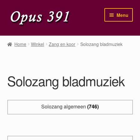
Ga
Ga
Menu
door
naar
naar
de
navigatie
inhoud
Home
Home
Winkel
Zang en koor
Solozang bladmuziek
Winkel
Mijn account
Solozang bladmuziek
Solozang algemeen
(746)