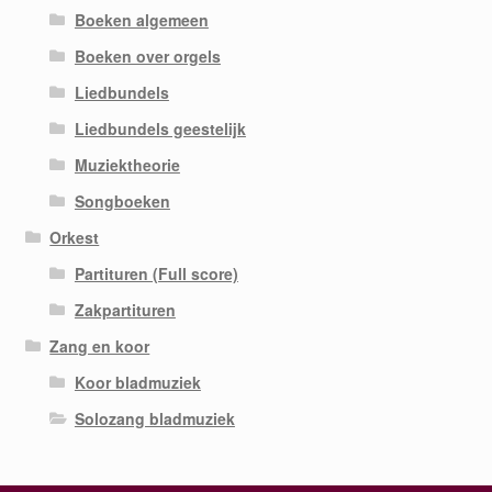
Boeken algemeen
Boeken over orgels
Liedbundels
Liedbundels geestelijk
Muziektheorie
Songboeken
Orkest
Partituren (Full score)
Zakpartituren
Zang en koor
Koor bladmuziek
Solozang bladmuziek