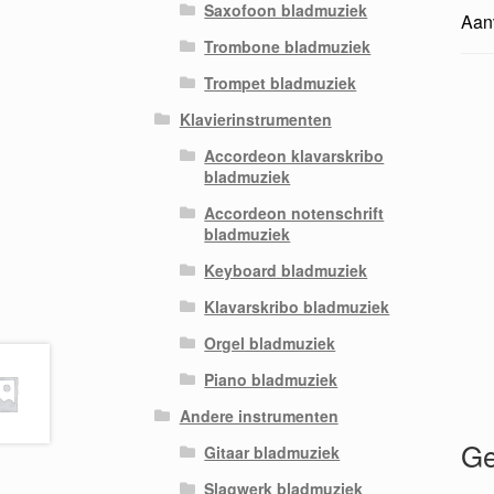
Saxofoon bladmuziek
Aanv
Trombone bladmuziek
Trompet bladmuziek
Klavierinstrumenten
Accordeon klavarskribo
bladmuziek
Accordeon notenschrift
bladmuziek
Keyboard bladmuziek
Klavarskribo bladmuziek
Orgel bladmuziek
Piano bladmuziek
Andere instrumenten
Ge
Gitaar bladmuziek
Slagwerk bladmuziek