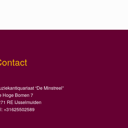
Contact
ziekantiquariaat “De Minstreel”
e Hoge Bomen 7
271 RE IJsselmuiden
el: +31625502589