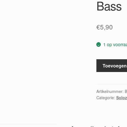
Bass
€
5,90
1 op voorra
10
Toevoegen
Solfeggios
Op.46
Evetts
Contralto
Artikelnummer:
Categorie:
Solo
or
Bass
aantal