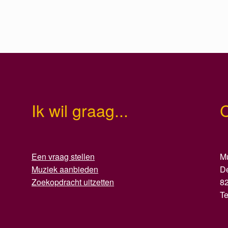
Ik wil graag...
Een vraag stellen
Mu
Muziek aanbieden
D
Zoekopdracht uitzetten
8
T