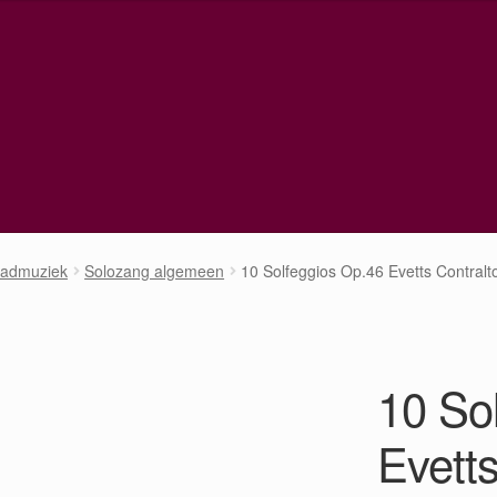
ladmuziek
Solozang algemeen
10 Solfeggios Op.46 Evetts Contralt
10 So
Evetts