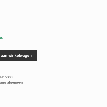
ad
 aan winkelwagen
BM15363
zang algemeen