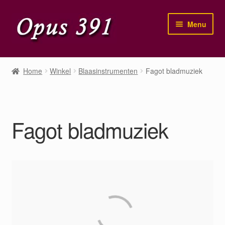
Ga
Ga
Menu
door
naar
naar
de
navigatie
inhoud
Home
Home
Winkel
Blaasinstrumenten
Fagot bladmuziek
Winkel
Mijn account
Fagot bladmuziek