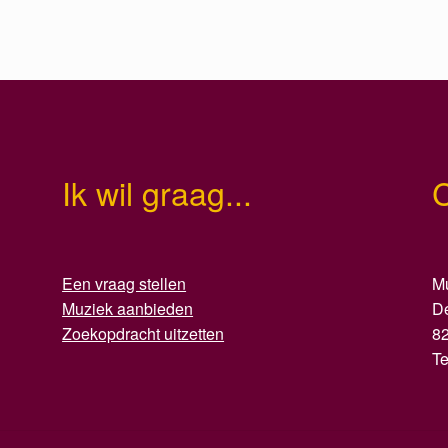
Ik wil graag...
Een vraag stellen
Mu
Muziek aanbieden
D
Zoekopdracht uitzetten
8
T