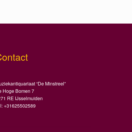
Contact
ziekantiquariaat “De Minstreel”
e Hoge Bomen 7
271 RE IJsselmuiden
el: +31625502589