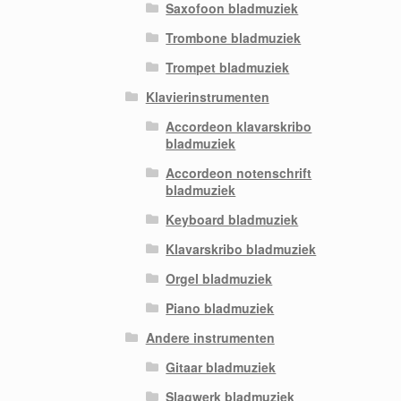
Saxofoon bladmuziek
Trombone bladmuziek
Trompet bladmuziek
Klavierinstrumenten
Accordeon klavarskribo
bladmuziek
Accordeon notenschrift
bladmuziek
Keyboard bladmuziek
Klavarskribo bladmuziek
Orgel bladmuziek
Piano bladmuziek
Andere instrumenten
Gitaar bladmuziek
Slagwerk bladmuziek