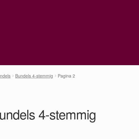
ndels
Bundels 4-stemmig
Pagina 2
undels 4-stemmig