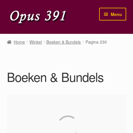
Ga
Ga
Menu
door
naar
naar
de
navigatie
inhoud
Home
Home
Winkel
Boeken & Bundels
Pagina 230
Winkel
Mijn account
Boeken & Bundels