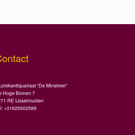
Contact
ziekantiquariaat “De Minstreel”
e Hoge Bomen 7
271 RE IJsselmuiden
el: +31625502589