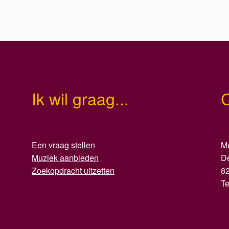
Ik wil graag...
Een vraag stellen
Mu
Muziek aanbieden
D
Zoekopdracht uitzetten
8
T