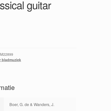
lssical guitar
BM22899
r bladmuziek
rmatie
Boer, G. de & Wanders, J.