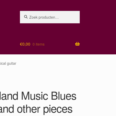
Zoeken
Zoeken
naar:
€
0,00
0 items
ical guitar
land Music Blues
and other pieces