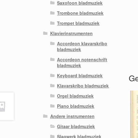
Saxofoon bladmuziek
Trombone bladmuziek
Trompet bladmuziek
Klavierinstrumenten
Accordeon klavarskribo
bladmuziek
Accordeon notenschrift
bladmuziek
Ge
Keyboard bladmuziek
Klavarskribo bladmuziek
Orgel bladmuziek
Piano bladmuziek
Andere instrumenten
Gitaar bladmuziek
Slagwerk bladmuziek