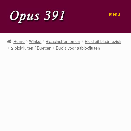
Ga
Ga
Menu
door
naar
naar
de
navigatie
inhoud
Home
Home
Winkel
Blaasinstrumenten
Blokfluit bladmuziek
2 blokfluiten / Duetten
Duo’s voor altblokfluiten
Winkel
Mijn account