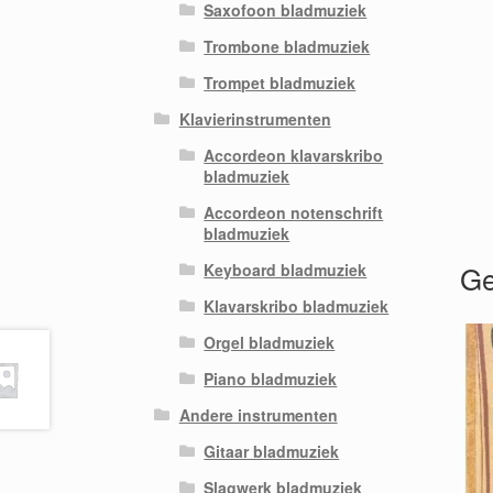
Saxofoon bladmuziek
Trombone bladmuziek
Trompet bladmuziek
Klavierinstrumenten
Accordeon klavarskribo
bladmuziek
Accordeon notenschrift
bladmuziek
Ge
Keyboard bladmuziek
Klavarskribo bladmuziek
Orgel bladmuziek
Piano bladmuziek
Andere instrumenten
Gitaar bladmuziek
Slagwerk bladmuziek