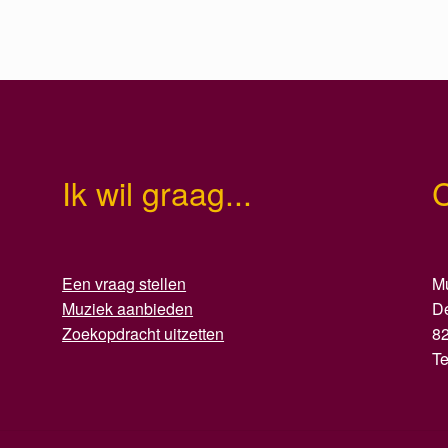
Ik wil graag...
Een vraag stellen
Mu
Muziek aanbieden
D
Zoekopdracht uitzetten
8
T