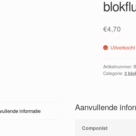
blokfl
€
4,70
Uitverkocht
Artikelnummer:
Categorie:
2 blo
Aanvullende info
ullende informatie
Componist