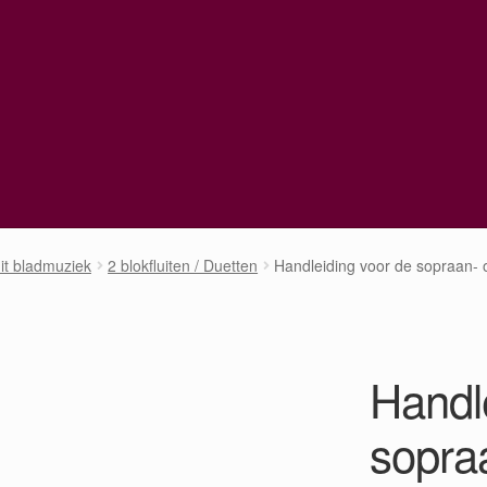
uit bladmuziek
2 blokfluiten / Duetten
Handleiding voor de sopraan- of
Handl
sopraa