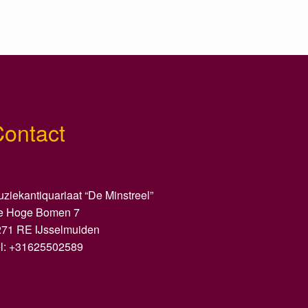
Contact
ziekantiquariaat “De Minstreel”
e Hoge Bomen 7
271 RE IJsselmuiden
el: +31625502589