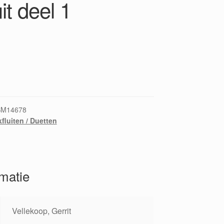
uit deel 1
BM14678
kfluiten / Duetten
rmatie
Vellekoop, Gerrit