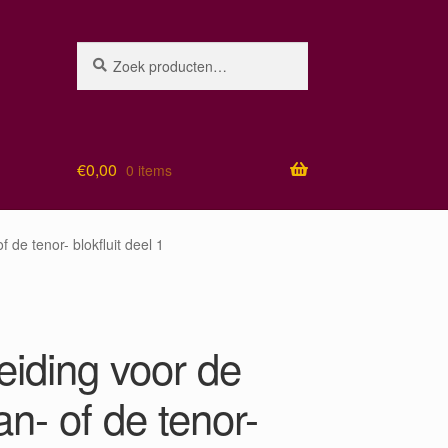
Zoeken
Zoeken
naar:
€
0,00
0 items
 de tenor- blokfluit deel 1
eiding voor de
n- of de tenor-