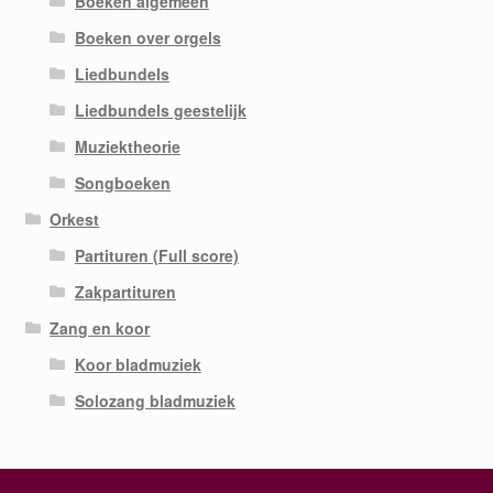
Boeken algemeen
Boeken over orgels
Liedbundels
Liedbundels geestelijk
Muziektheorie
Songboeken
Orkest
Partituren (Full score)
Zakpartituren
Zang en koor
Koor bladmuziek
Solozang bladmuziek