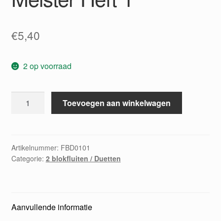
€
5,40
2 op voorraad
Kleine
Toevoegen aan winkelwagen
Duette
alter
Meister
Heft
Artikelnummer:
FBD0101
Categorie:
2 blokfluiten / Duetten
1
aantal
Aanvullende informatie