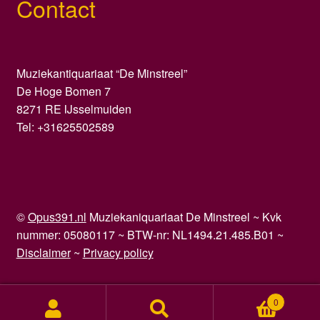
Contact
Muziekantiquariaat “De Minstreel”
De Hoge Bomen 7
8271 RE IJsselmuiden
Tel: +31625502589
©
Opus391.nl
Muziekaniquariaat De Minstreel ~ Kvk
nummer: 05080117 ~ BTW-nr: NL1494.21.485.B01 ~
Disclaimer
~
Privacy policy
0
Zoeken
Zoeken