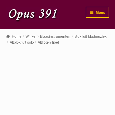
Ga
Ga
Menu
door
naar
naar
de
navigatie
inhoud
Home
Home
Winkel
Blaasinstrumenten
Blokfluit bladmuziek
Altblokfluit solo
Altflöten-fibel
Winkel
Mijn account