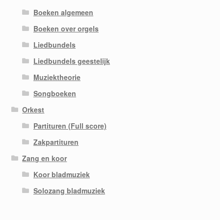
Boeken algemeen
Boeken over orgels
Liedbundels
Liedbundels geestelijk
Muziektheorie
Songboeken
Orkest
Partituren (Full score)
Zakpartituren
Zang en koor
Koor bladmuziek
Solozang bladmuziek