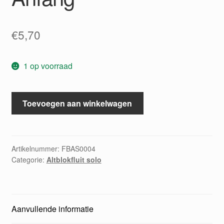
€
5,70
1 op voorraad
Altflötenschule
Toevoegen aan winkelwagen
für
den
Anfang
aantal
Artikelnummer:
FBAS0004
Categorie:
Altblokfluit solo
Aanvullende informatie