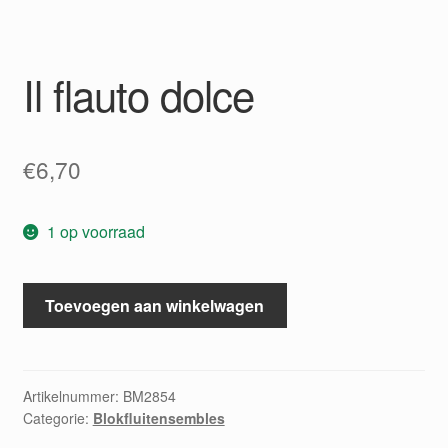
Il flauto dolce
€
6,70
1 op voorraad
Il
Toevoegen aan winkelwagen
flauto
dolce
aantal
Artikelnummer:
BM2854
Categorie:
Blokfluitensembles