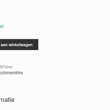
ad
 aan winkelwagen
FBT0054
luitensembles
rmatie