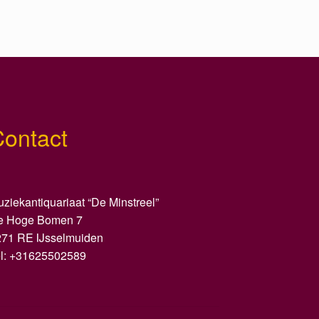
Contact
ziekantiquariaat “De Minstreel”
e Hoge Bomen 7
271 RE IJsselmuiden
el: +31625502589