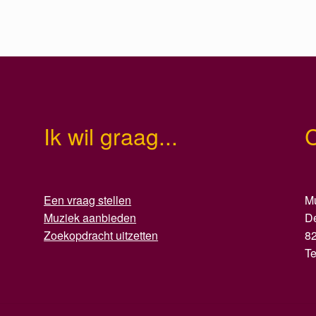
Ik wil graag...
Een vraag stellen
Mu
Muziek aanbieden
D
Zoekopdracht uitzetten
8
T