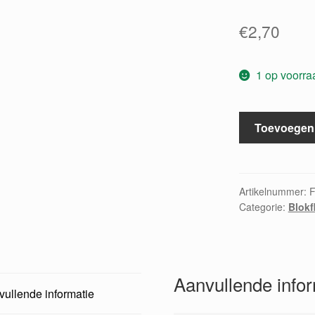
€
2,70
1 op voorra
Zeitschrift
Toevoegen
für
Spielmusik
Zwei
Fugen
Artikelnummer:
Categorie:
Blokf
aantal
Aanvullende info
ullende informatie