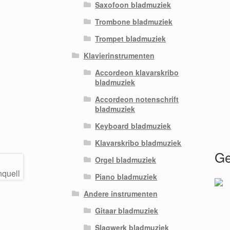
Saxofoon bladmuziek
Trombone bladmuziek
Trompet bladmuziek
Klavierinstrumenten
Accordeon klavarskribo
bladmuziek
Accordeon notenschrift
bladmuziek
Keyboard bladmuziek
Klavarskribo bladmuziek
Ge
Orgel bladmuziek
Piano bladmuziek
Andere instrumenten
Gitaar bladmuziek
Slagwerk bladmuziek