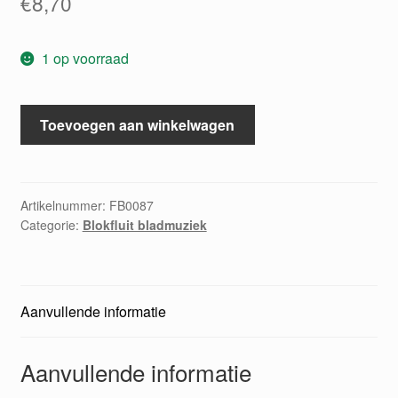
€
8,70
1 op voorraad
Sonata
Toevoegen aan winkelwagen
in
F
(Sopranblockflote
&
Artikelnummer:
FB0087
Categorie:
Blokfluit bladmuziek
Klavier)
aantal
Aanvullende informatie
Aanvullende informatie