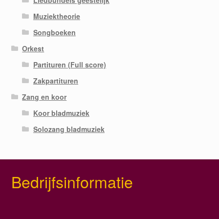
Liedbundels geestelijk
Muziektheorie
Songboeken
Orkest
Partituren (Full score)
Zakpartituren
Zang en koor
Koor bladmuziek
Solozang bladmuziek
Bedrijfsinformatie