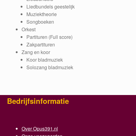
Liedbundels geestelijk
Muziektheorie
Songboeken
Orkest
Partituren (Full score)
Zakpartituren
Zang en koor
Koor bladmuziek
Solozang bladmuziek
Bedrijfsinformatie
Over Opus391.nl