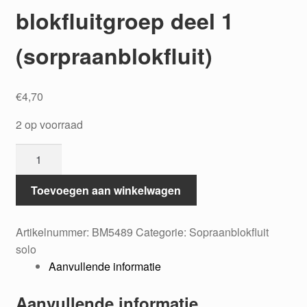
blokfluitgroep deel 1
(sorpraanblokfluit)
€
4,70
2 op voorraad
Liedjes
voor
de
Toevoegen aan winkelwagen
blokfluitgroep
deel
Artikelnummer:
BM5489
Categorie:
Sopraanblokfluit
1
solo
(sorpraanblokfluit)
Aanvullende informatie
aantal
Aanvullende informatie