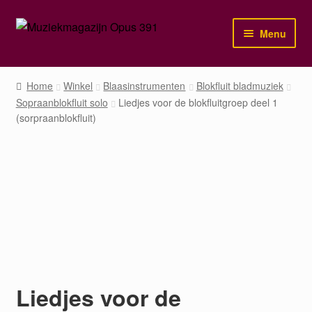
Ga
Ga
Menu
door
naar
naar
de
Home
navigatie
inhoud
Home
Winkel
Blaasinstrumenten
Blokfluit bladmuziek
Sopraanblokfluit solo
Liedjes voor de blokfluitgroep deel 1
Winkel
(sorpraanblokfluit)
Mijn account
Liedjes voor de