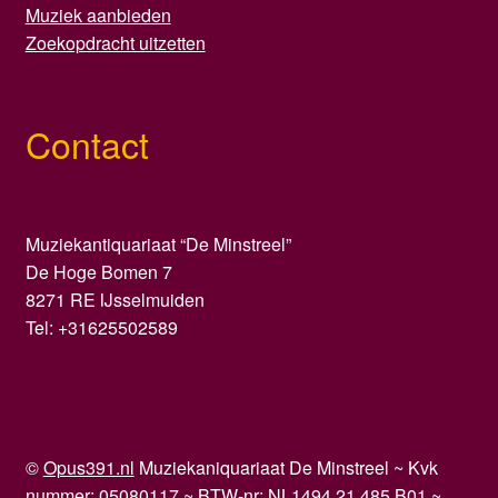
Muziek aanbieden
Zoekopdracht uitzetten
Contact
Muziekantiquariaat “De Minstreel”
De Hoge Bomen 7
8271 RE IJsselmuiden
Tel: +31625502589
©
Opus391.nl
Muziekaniquariaat De Minstreel ~ Kvk
nummer: 05080117 ~ BTW-nr: NL1494.21.485.B01 ~