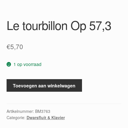
Le tourbillon Op 57,3
€
5,70
1 op voorraad
Le
Toevoegen aan winkelwagen
tourbillon
Op
57,3
aantal
Artikelnummer:
BM3763
Categorie:
Dwarsfluit & Klavier