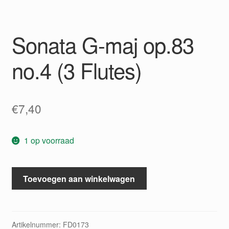
Sonata G-maj op.83
no.4 (3 Flutes)
€
7,40
1 op voorraad
Sonata
Toevoegen aan winkelwagen
G-
maj
op.83
no.4
Artikelnummer:
FD0173