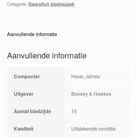
Categorie:
Dwarsfluit bladmuziek
(3
Flutes)
aantal
Aanvullende informatie
Aanvullende informatie
Componist
Hook, James
Uitgever
Boosey & Hawkes
Aantal bladzijde
15
Kwaliteit
Uitstekende conditie