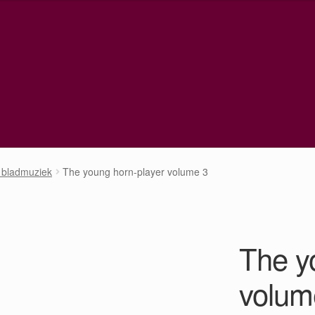
 bladmuziek
The young horn-player volume 3
The y
volum