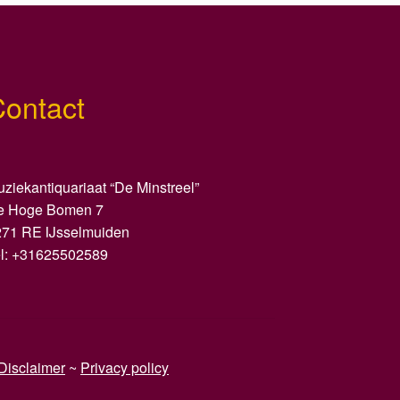
Contact
ziekantiquariaat “De Minstreel”
e Hoge Bomen 7
271 RE IJsselmuiden
el: +31625502589
Disclaimer
~
Privacy policy