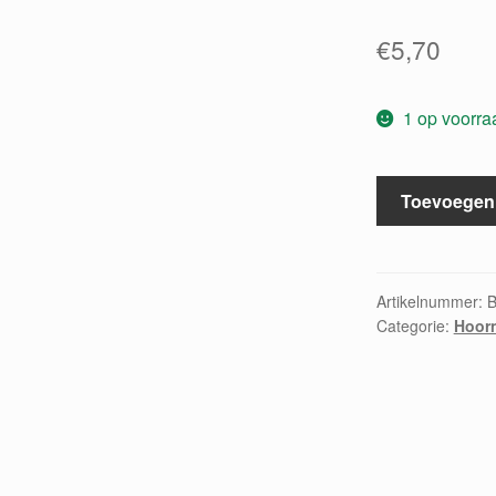
€
5,70
1 op voorra
The
Toevoegen
young
horn-
player
volume
Artikelnummer:
Categorie:
Hoor
3
aantal