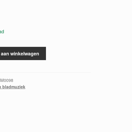
ad
 aan winkelwagen
BM0098
n bladmuziek