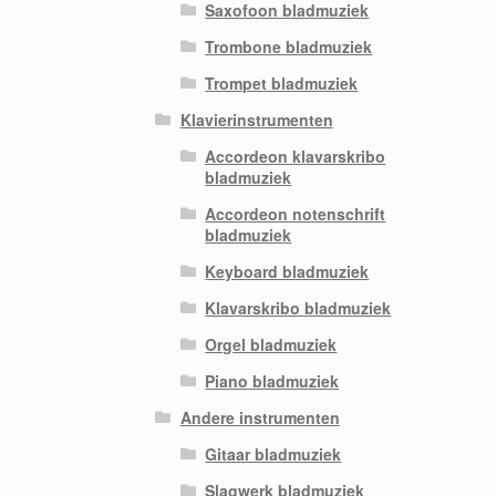
Saxofoon bladmuziek
Trombone bladmuziek
Trompet bladmuziek
Klavierinstrumenten
Accordeon klavarskribo
bladmuziek
Accordeon notenschrift
bladmuziek
Keyboard bladmuziek
Klavarskribo bladmuziek
Orgel bladmuziek
Piano bladmuziek
Andere instrumenten
Gitaar bladmuziek
Slagwerk bladmuziek