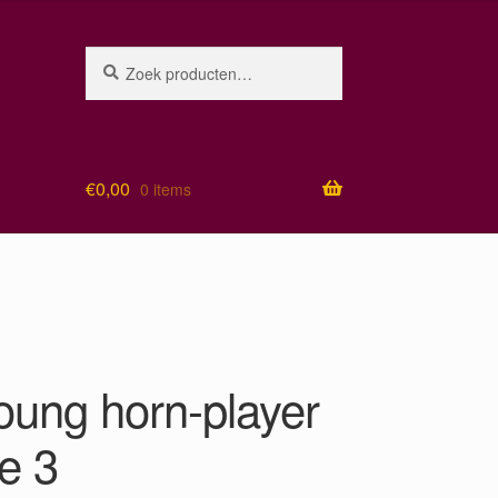
Zoeken
Zoeken
naar:
€
0,00
0 items
oung horn-player
e 3