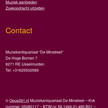
Muziek aanbieden
Zoekopdracht uitzetten
Contact
Muziekantiquariaat “De Minstreel”
De Hoge Bomen 7
8271 RE IJsselmuiden
Tel: +31625502589
©
Opus391.nl
Muziekaniquariaat De Minstreel ~ Kvk
nummer: 05080117 ~ BTW-nr: NL1494.21.485.B01 ~