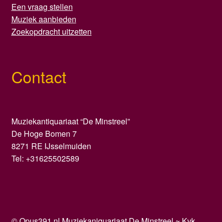
Een vraag stellen
Muziek aanbieden
Zoekopdracht uitzetten
Contact
Muziekantiquariaat “De Minstreel”
De Hoge Bomen 7
8271 RE IJsselmuiden
Tel: +31625502589
©
Opus391.nl
Muziekaniquariaat De Minstreel ~ Kvk