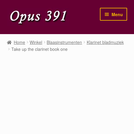
Ga
Ga
Menu
door
naar
naar
de
navigatie
inhoud
Home
Home
Winkel
Blaasinstrumenten
Klarinet bladmuziek
Take up the clarinet book one
Winkel
Mijn account