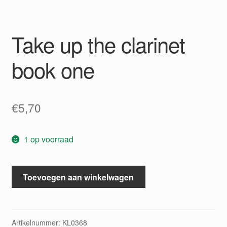
Take up the clarinet
book one
€
5,70
1 op voorraad
Take
Toevoegen aan winkelwagen
up
the
clarinet
book
Artikelnummer:
KL0368