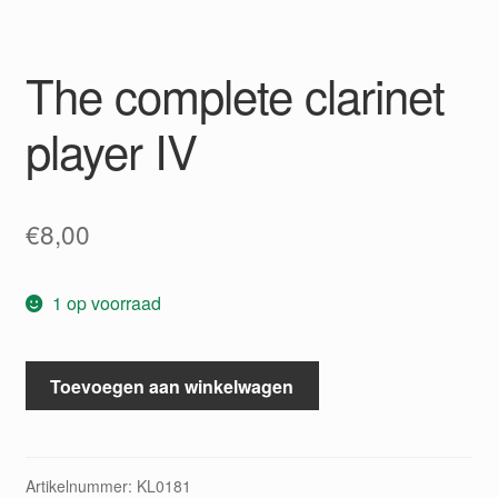
The complete clarinet
player IV
€
8,00
1 op voorraad
The
Toevoegen aan winkelwagen
complete
clarinet
player
IV
Artikelnummer:
KL0181