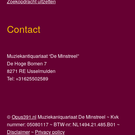
Zoekopdracht uitzetten
Contact
Muziekantiquariaat “De Minstreel”
De Hoge Bomen 7
8271 RE IJsselmuiden
Tel: +31625502589
©
Opus391.nl
Muziekaniquariaat De Minstreel ~ Kvk
nummer: 05080117 ~ BTW-nr: NL1494.21.485.B01 ~
Disclaimer
~
Privacy policy