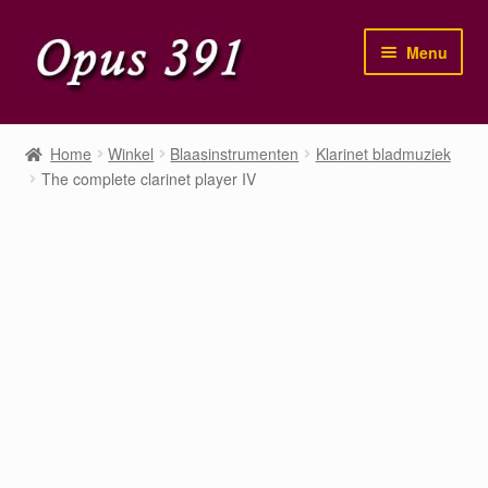
Ga
Ga
Menu
door
naar
naar
de
navigatie
inhoud
Home
Home
Winkel
Blaasinstrumenten
Klarinet bladmuziek
The complete clarinet player IV
Winkel
Mijn account