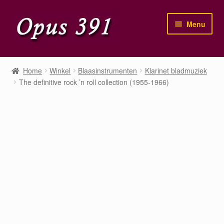
Ga
Ga
Menu
door
naar
naar
de
navigatie
inhoud
Home
Home
Winkel
Blaasinstrumenten
Klarinet bladmuziek
The definitive rock ’n roll collection (1955-1966)
Winkel
Mijn account