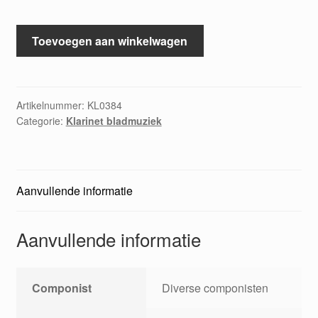
The
Toevoegen aan winkelwagen
definitive
rock
'n
roll
Artikelnummer:
KL0384
Categorie:
Klarinet bladmuziek
collection
(1955-
1966)
aantal
Aanvullende informatie
Aanvullende informatie
Componist
Diverse componisten