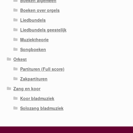
Boeken algemeen
Boeken over orgels
Liedbundels
Liedbundels geestelijk
Muziektheorie
Songboeken
Orkest
Partituren (Full score)
Zakpartituren
Zang en koor
Koor bladmuziek
Solozang bladmuziek