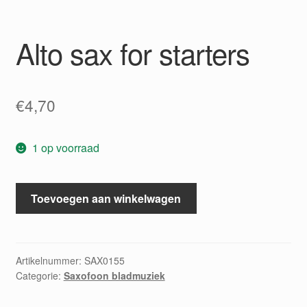
Alto sax for starters
€
4,70
1 op voorraad
Alto
Toevoegen aan winkelwagen
sax
for
starters
aantal
Artikelnummer:
SAX0155
Categorie:
Saxofoon bladmuziek