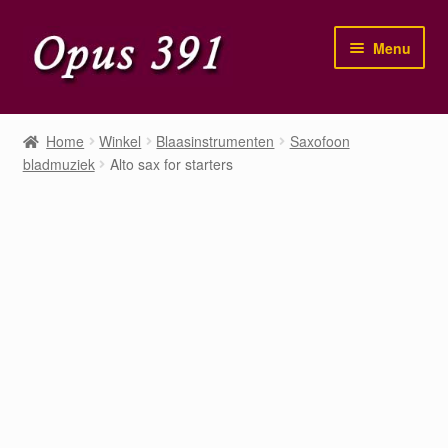
Ga
Ga
Menu
door
naar
naar
de
navigatie
inhoud
Home
Home
Winkel
Blaasinstrumenten
Saxofoon
bladmuziek
Alto sax for starters
Winkel
Mijn account