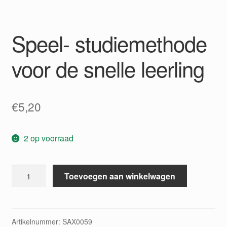
Speel- studiemethode
voor de snelle leerling
€
5,20
2 op voorraad
Speel-
Toevoegen aan winkelwagen
studiemethode
voor
de
snelle
Artikelnummer:
SAX0059