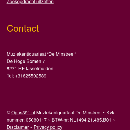
Zoekopdracht uitzetten
Contact
Muziekantiquariaat “De Minstreel”
De Hoge Bomen 7
8271 RE IJsselmuiden
Tel: +31625502589
©
Opus391.nl
Muziekaniquariaat De Minstreel ~ Kvk
nummer: 05080117 ~ BTW-nr: NL1494.21.485.B01 ~
Disclaimer
~
Privacy policy