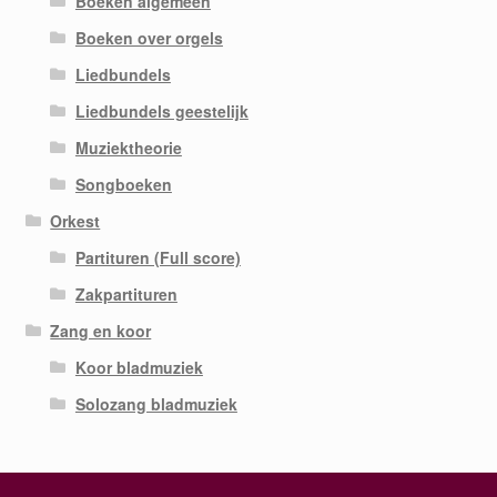
Boeken algemeen
Boeken over orgels
Liedbundels
Liedbundels geestelijk
Muziektheorie
Songboeken
Orkest
Partituren (Full score)
Zakpartituren
Zang en koor
Koor bladmuziek
Solozang bladmuziek