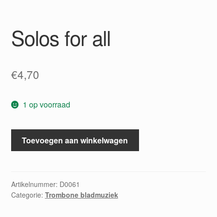
Solos for all
€
4,70
1 op voorraad
Solos
Toevoegen aan winkelwagen
for
all
aantal
Artikelnummer:
D0061
Categorie:
Trombone bladmuziek