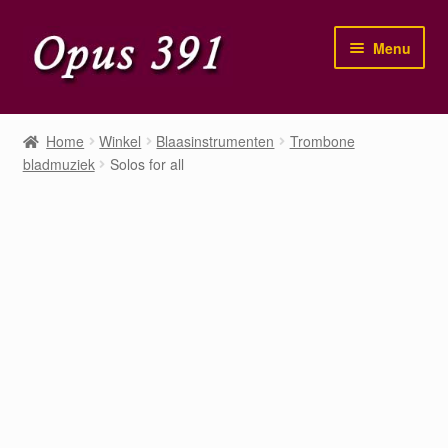
Ga
Ga
Menu
door
naar
naar
de
navigatie
inhoud
Home
Home
Winkel
Blaasinstrumenten
Trombone
bladmuziek
Solos for all
Winkel
Mijn account