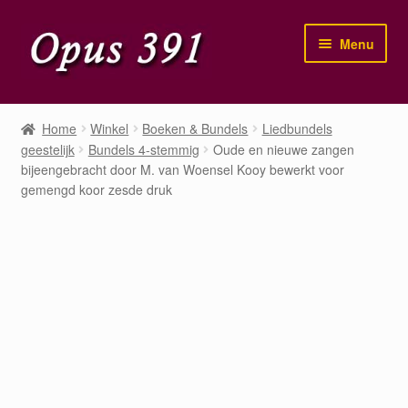
Ga
Ga
Menu
door
naar
naar
de
navigatie
inhoud
Home
Home
Winkel
Boeken & Bundels
Liedbundels
geestelijk
Bundels 4-stemmig
Oude en nieuwe zangen
Winkel
bijeengebracht door M. van Woensel Kooy bewerkt voor
gemengd koor zesde druk
Mijn account