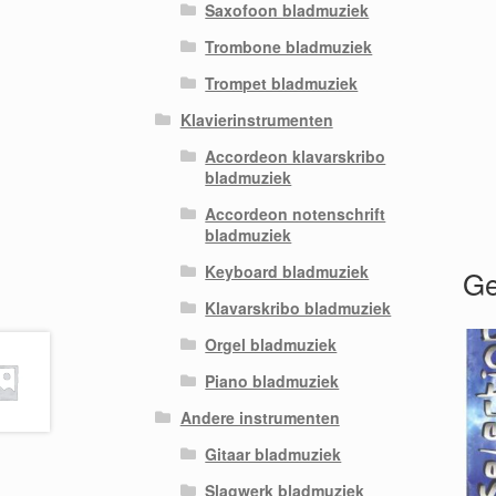
Saxofoon bladmuziek
Trombone bladmuziek
Trompet bladmuziek
Klavierinstrumenten
Accordeon klavarskribo
bladmuziek
Accordeon notenschrift
bladmuziek
Keyboard bladmuziek
Ge
Klavarskribo bladmuziek
Orgel bladmuziek
Piano bladmuziek
Andere instrumenten
Gitaar bladmuziek
Slagwerk bladmuziek