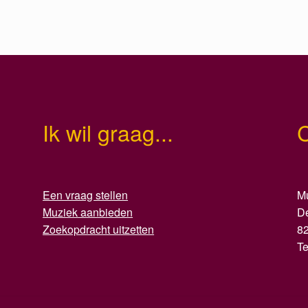
Ik wil graag...
Een vraag stellen
Mu
Muziek aanbieden
D
Zoekopdracht uitzetten
8
T