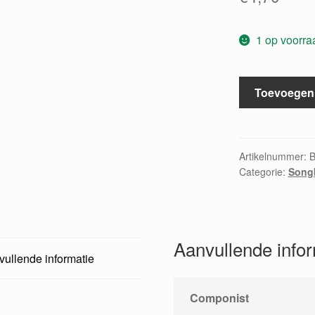
1 op voorra
Rio
Toevoegen
Nights
aantal
Artikelnummer:
Categorie:
Song
Aanvullende info
ullende informatie
Componist