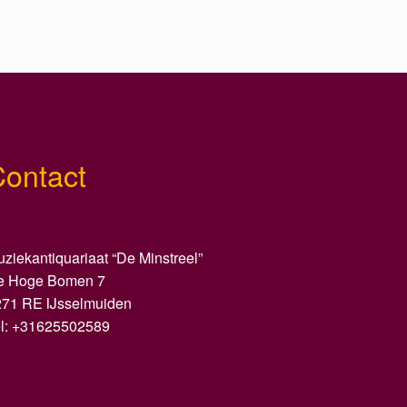
Contact
ziekantiquariaat “De Minstreel”
e Hoge Bomen 7
271 RE IJsselmuiden
el: +31625502589