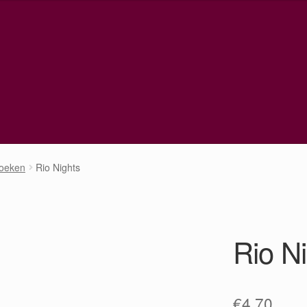
oeken
Rio Nights
Rio N
€
4,70