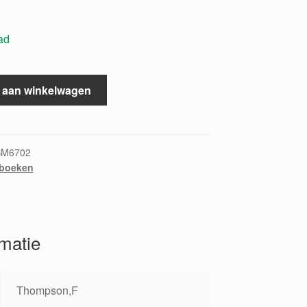
ad
 aan winkelwagen
BM6702
boeken
rmatie
Thompson,F