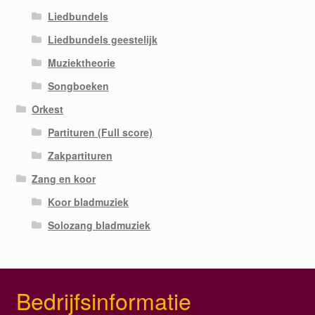
Liedbundels
Liedbundels geestelijk
Muziektheorie
Songboeken
Orkest
Partituren (Full score)
Zakpartituren
Zang en koor
Koor bladmuziek
Solozang bladmuziek
Bedrijfsinformatie