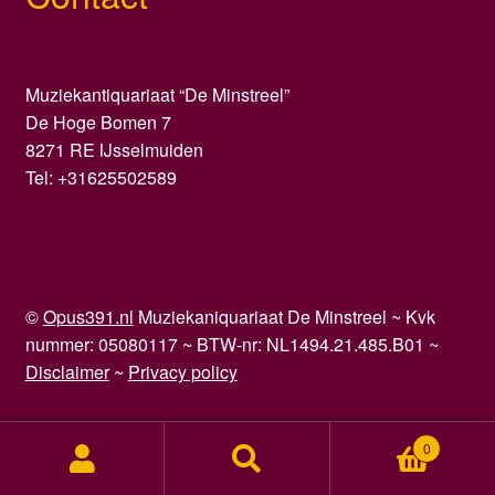
Muziekantiquariaat “De Minstreel”
De Hoge Bomen 7
8271 RE IJsselmuiden
Tel: +31625502589
©
Opus391.nl
Muziekaniquariaat De Minstreel ~ Kvk
nummer: 05080117 ~ BTW-nr: NL1494.21.485.B01 ~
Disclaimer
~
Privacy policy
0
Zoeken
Zoeken