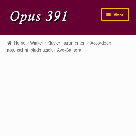
Ga
Ga
Menu
door
naar
naar
de
navigatie
inhoud
Home
Home
Winkel
Klavierinstrumenten
Accordeon
notenschrift bladmuziek
Ave-Cantora
Winkel
Mijn account