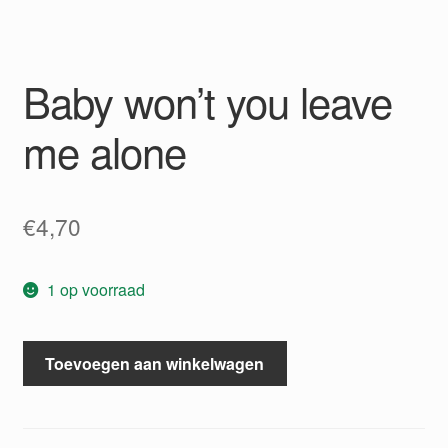
Baby won’t you leave
me alone
€
4,70
1 op voorraad
Baby
Toevoegen aan winkelwagen
won't
you
leave