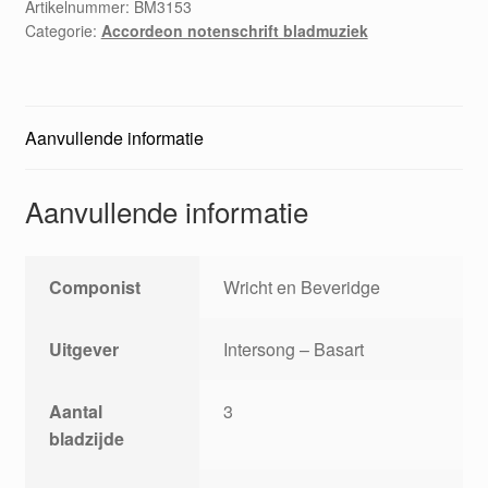
me
Artikelnummer:
BM3153
Categorie:
Accordeon notenschrift bladmuziek
alone
aantal
Aanvullende informatie
Aanvullende informatie
Componist
Wricht en Beveridge
Uitgever
Intersong – Basart
Aantal
3
bladzijde