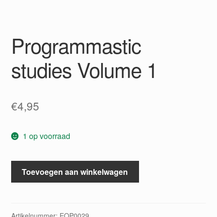
Programmastic
studies Volume 1
€
4,95
1 op voorraad
Programmastic
Toevoegen aan winkelwagen
studies
Volume
1
aantal
Artikelnummer:
EOP0029