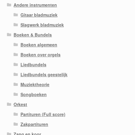
Andere instrumenten
Gitaar bladmuziek
Slagwerk bladmuziek
Boeken & Bundels
Boeken algemeen
Boeken over orgels
Liedbundels
Liedbundels geestelijk
Muziektheorie
Songboeken
Orkest
Partituren (Full score)
Zakpartituren
Zang en koor