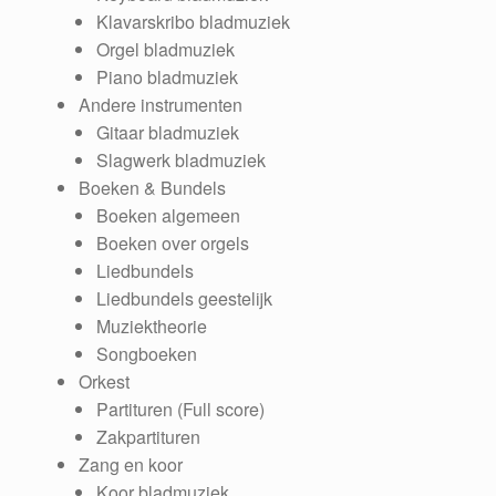
Klavarskribo bladmuziek
Orgel bladmuziek
Piano bladmuziek
Andere instrumenten
Gitaar bladmuziek
Slagwerk bladmuziek
Boeken & Bundels
Boeken algemeen
Boeken over orgels
Liedbundels
Liedbundels geestelijk
Muziektheorie
Songboeken
Orkest
Partituren (Full score)
Zakpartituren
Zang en koor
Koor bladmuziek