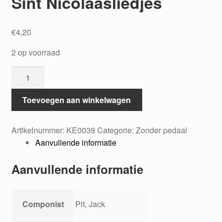
Sint Nicolaasliedjes
€
4,20
2 op voorraad
Grote
melodieën
Band
Toevoegen aan winkelwagen
2:
Sint
Artikelnummer:
KE0039
Categorie:
Zonder pedaal
Nicolaasliedjes
Aanvullende informatie
aantal
Aanvullende informatie
Componist
Pit, Jack