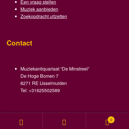
Een vraag stellen
Muziek aanbieden
Zoekopdracht uitzetten
Contact
Muziekantiquariaat “De Minstreel”
De Hoge Bomen 7
8271 RE IJsselmuiden
Tel: +31625502589
©
Opus391.nl
Muziekaniquariaat De Minstreel ~ Kvk
0
nummer: 05080117 ~ BTW-nr: NL1494.21.485.B01 ~
Zoeken
Zoeken
Disclaimer
~
Privacy policy