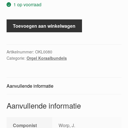
1 op voorraad
Koraalboek
Toevoegen aan winkelwagen
150
psalmen
aantal
Artikelnummer:
OKL0080
Categorie:
Orgel Koraalbundels
Aanvullende informatie
Aanvullende informatie
Componist
Worp, J.