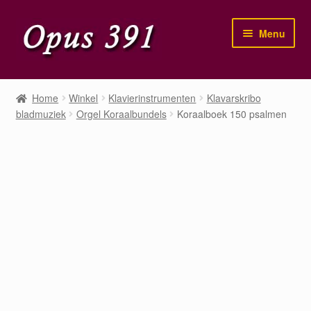
Ga
Ga
Menu
door
naar
naar
de
navigatie
inhoud
Home
Home
Winkel
Klavierinstrumenten
Klavarskribo
bladmuziek
Orgel Koraalbundels
Koraalboek 150 psalmen
Winkel
Mijn account