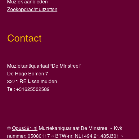
Muziek aanbieden
Zoekopdracht uitzetten
Contact
Muziekantiquariaat “De Minstreel”
De Hoge Bomen 7
8271 RE IJsselmuiden
Tel: +31625502589
©
Opus391.nl
Muziekaniquariaat De Minstreel ~ Kvk
nummer: 05080117 ~ BTW-nr: NL1494.21.485.B01 ~