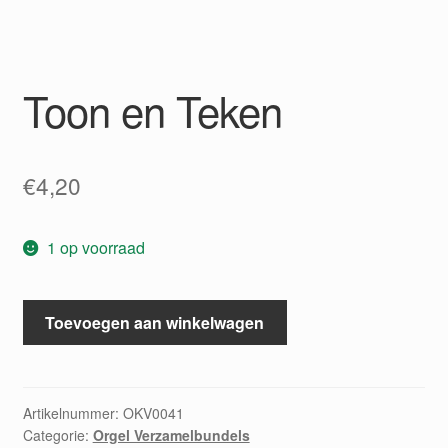
Toon en Teken
€
4,20
1 op voorraad
Toon
Toevoegen aan winkelwagen
en
Teken
aantal
Artikelnummer:
OKV0041
Categorie:
Orgel Verzamelbundels