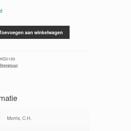
ad
Toevoegen aan winkelwagen
OKS0189
literatuur
rmatie
Morris, C.H.