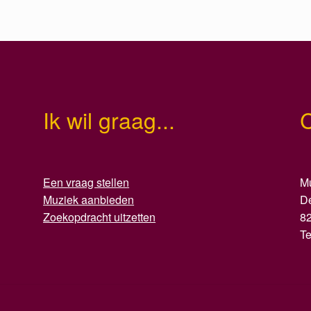
Ik wil graag...
Een vraag stellen
Mu
Muziek aanbieden
D
Zoekopdracht uitzetten
8
T