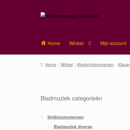
Ga
Ga
door
naar
naar
de
navigatie
inhoud
Home
Winkel
Mijn account
Home
Winkel
Klavierinstrumenten
Klavar
Bladmuziek categorieën
Strijkinstrumenten
Bladmuziek diverse