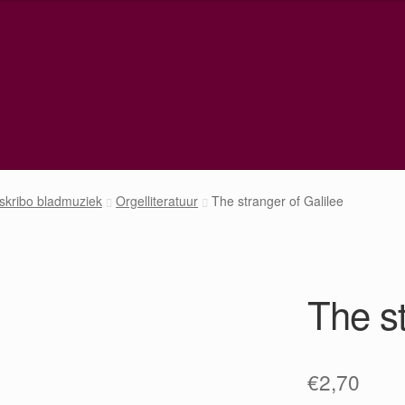
skribo bladmuziek
Orgelliteratuur
The stranger of Galilee
The st
€
2,70