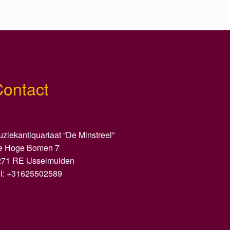
Contact
ziekantiquariaat “De Minstreel”
e Hoge Bomen 7
271 RE IJsselmuiden
el: +31625502589