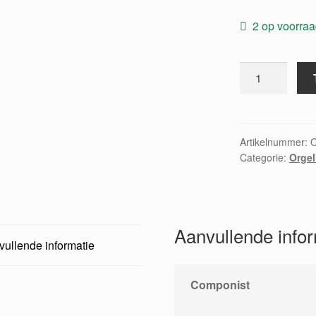
2 op voorra
The
stranger
of
Galilee
aantal
Artikelnummer:
Categorie:
Orgel
Aanvullende info
ullende informatie
Componist