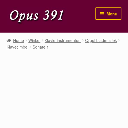
Ga
Ga
Menu
door
naar
naar
de
navigatie
inhoud
Home
Home
Winkel
Klavierinstrumenten
Orgel bladmuziek
Klavecimbel
Sonate 1
Winkel
Mijn account