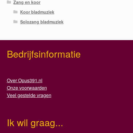
Zang en koor
Koor bladmuziek
Solozang bladmuziek
Bedrijfsinformatie
Over Opus391.nl
Onze voorwaarden
Veel gestelde vragen
Ik wil graag...