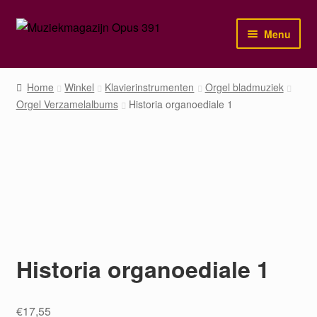
Ga
Ga
Menu
door
naar
naar
de
Home
navigatie
inhoud
Home
Winkel
Klavierinstrumenten
Orgel bladmuziek
Orgel Verzamelalbums
Historia organoediale 1
Winkel
Mijn account
Historia organoediale 1
€
17,55