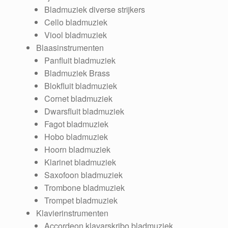
Bladmuziek diverse strijkers
Cello bladmuziek
Viool bladmuziek
Blaasinstrumenten
Panfluit bladmuziek
Bladmuziek Brass
Blokfluit bladmuziek
Cornet bladmuziek
Dwarsfluit bladmuziek
Fagot bladmuziek
Hobo bladmuziek
Hoorn bladmuziek
Klarinet bladmuziek
Saxofoon bladmuziek
Trombone bladmuziek
Trompet bladmuziek
Klavierinstrumenten
Accordeon klavarskribo bladmuziek