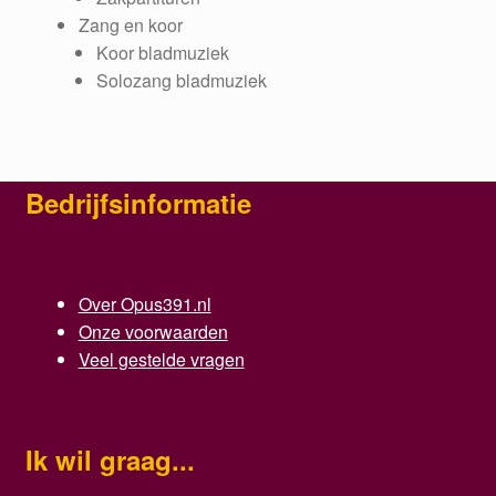
Zang en koor
Koor bladmuziek
Solozang bladmuziek
Bedrijfsinformatie
Over Opus391.nl
Onze voorwaarden
Veel gestelde vragen
Ik wil graag...