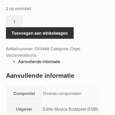
2 op voorraad
Historia
organoediale
1
Toevoegen aan winkelwagen
aantal
Artikelnummer:
OV0489
Categorie:
Orgel
Verzamelalbums
Aanvullende informatie
Aanvullende informatie
Componist
Diverse componisten
Uitgever
Editio Musica Budapest (EMB)