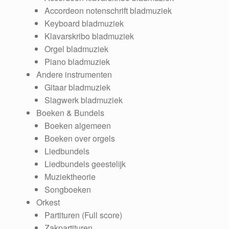
Accordeon notenschrift bladmuziek
Keyboard bladmuziek
Klavarskribo bladmuziek
Orgel bladmuziek
Piano bladmuziek
Andere instrumenten
Gitaar bladmuziek
Slagwerk bladmuziek
Boeken & Bundels
Boeken algemeen
Boeken over orgels
Liedbundels
Liedbundels geestelijk
Muziektheorie
Songboeken
Orkest
Partituren (Full score)
Zakpartituren