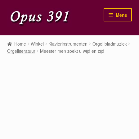
Ga
Ga
Menu
door
naar
naar
de
navigatie
inhoud
Home
Home
Winkel
Klavierinstrumenten
Orgel bladmuziek
Orgelliteratuur
Meester men zoekt u wijd en zijd
Winkel
Mijn account