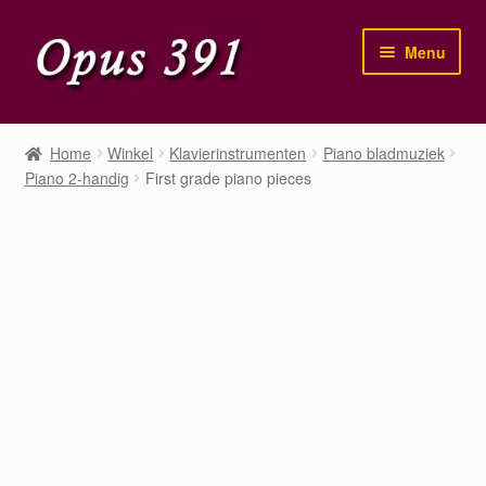
Ga
Ga
Menu
door
naar
naar
de
navigatie
inhoud
Home
Home
Winkel
Klavierinstrumenten
Piano bladmuziek
Piano 2-handig
First grade piano pieces
Winkel
Mijn account