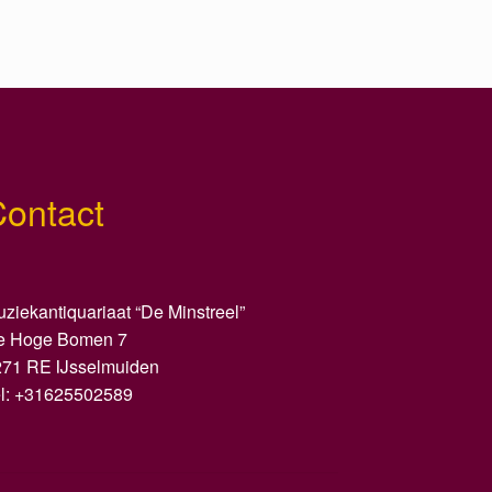
Contact
ziekantiquariaat “De Minstreel”
e Hoge Bomen 7
271 RE IJsselmuiden
el: +31625502589