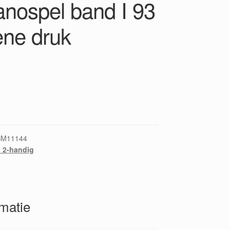
anospel band I 93
ene druk
BM11144
 2-handig
rmatie