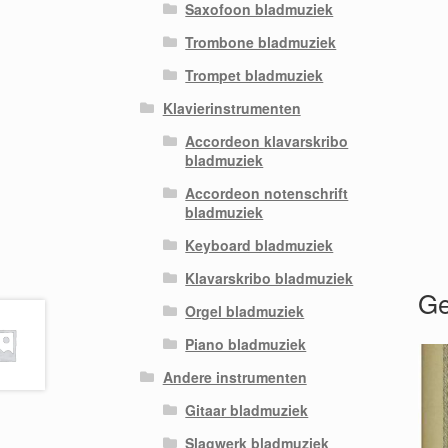
Saxofoon bladmuziek
Trombone bladmuziek
Trompet bladmuziek
Klavierinstrumenten
Accordeon klavarskribo
bladmuziek
Accordeon notenschrift
bladmuziek
Keyboard bladmuziek
Klavarskribo bladmuziek
Ge
Orgel bladmuziek
Piano bladmuziek
Andere instrumenten
Gitaar bladmuziek
Slagwerk bladmuziek