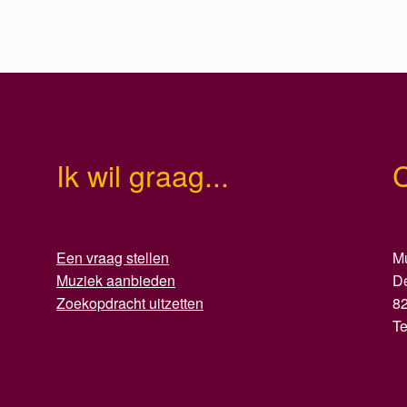
Ik wil graag...
Een vraag stellen
Mu
Muziek aanbieden
D
Zoekopdracht uitzetten
8
T