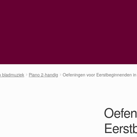
o bladmuziek
Piano 2-handig
Oefeningen voor Eerstbeginnenden in 
Oefen
Eerst