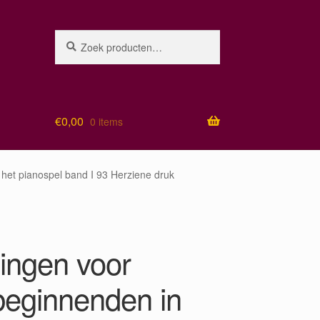
Zoeken
Zoeken
naar:
€
0,00
0 items
het pianospel band I 93 Herziene druk
ingen voor
beginnenden in