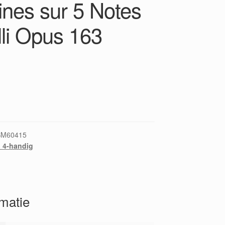
ines sur 5 Notes
lli Opus 163
BM60415
 4-handig
rmatie