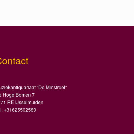
Contact
ziekantiquariaat “De Minstreel”
e Hoge Bomen 7
271 RE IJsselmuiden
el: +31625502589