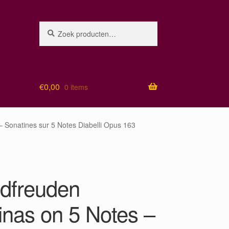
Zoeken
Zoeken
naar:
€
0,00
0 items
 Sonatines sur 5 Notes Diabelli Opus 163
dfreuden
inas on 5 Notes –