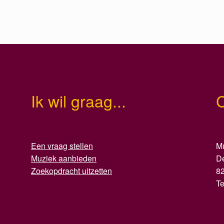
Ik wil graag...
Een vraag stellen
Mu
Muziek aanbieden
D
Zoekopdracht uitzetten
8
T