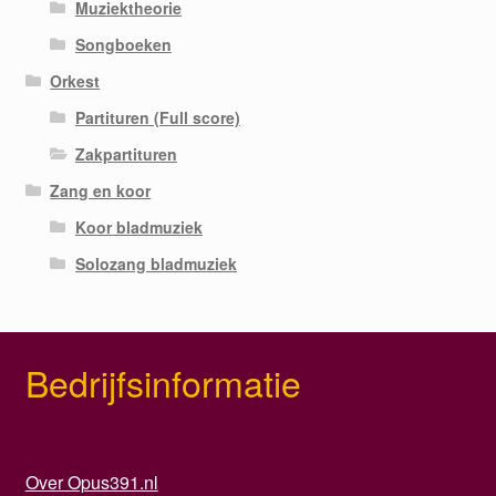
Muziektheorie
Songboeken
Orkest
Partituren (Full score)
Zakpartituren
Zang en koor
Koor bladmuziek
Solozang bladmuziek
Bedrijfsinformatie
Over Opus391.nl