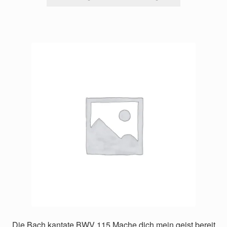
Die Bach kantate BWV 115 Mache dich,mein geist,bereit