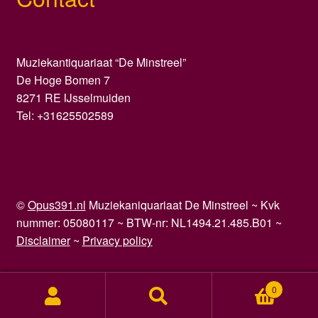
Muziekantiquariaat “De Minstreel”
De Hoge Bomen 7
8271 RE IJsselmuiden
Tel: +31625502589
©
Opus391.nl
Muziekaniquariaat De Minstreel ~ Kvk
nummer: 05080117 ~ BTW-nr: NL1494.21.485.B01 ~
Disclaimer
~
Privacy policy
0
Zoeken
Zoeken