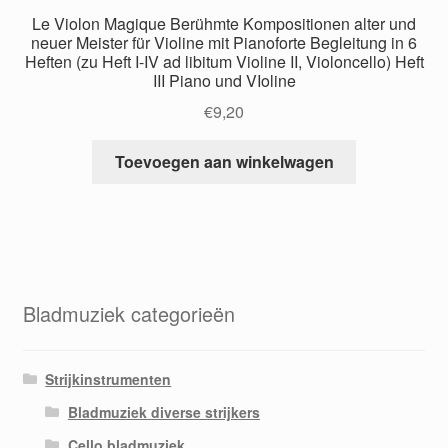
Le Violon Magique Berühmte Kompositionen alter und
neuer Meister für Violine mit Pianoforte Begleitung in 6
Heften (zu Heft I-IV ad libitum Violine II, Violoncello) Heft
III Piano und VIoline
€
9,20
Toevoegen aan winkelwagen
Bladmuziek categorieën
Strijkinstrumenten
Bladmuziek diverse strijkers
Cello bladmuziek