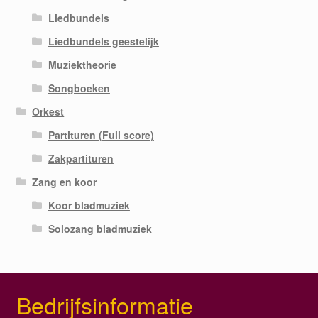
Liedbundels
Liedbundels geestelijk
Muziektheorie
Songboeken
Orkest
Partituren (Full score)
Zakpartituren
Zang en koor
Koor bladmuziek
Solozang bladmuziek
Bedrijfsinformatie