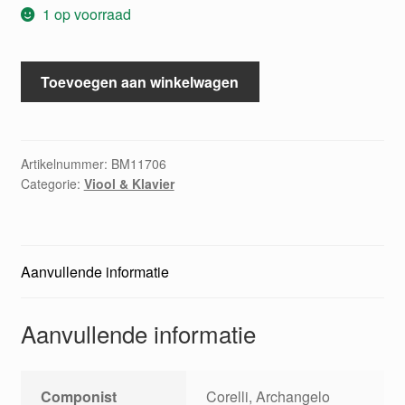
1 op voorraad
Zwolf
Toevoegen aan winkelwagen
Sonaten
violine
und
piano
Artikelnummer:
BM11706
Categorie:
Viool & Klavier
II
aantal
Aanvullende informatie
Aanvullende informatie
Componist
Corelli, Archangelo