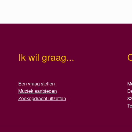
Ik wil graag...
Een vraag stellen
Mu
Muziek aanbieden
D
Zoekopdracht uitzetten
8
T