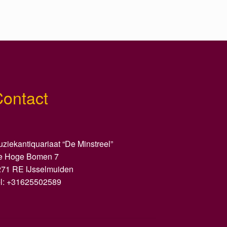
Contact
ziekantiquariaat “De Minstreel”
e Hoge Bomen 7
271 RE IJsselmuiden
el: +31625502589