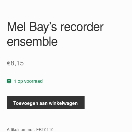
Mel Bay’s recorder
ensemble
€
8,15
1 op voorraad
Mel
Toevoegen aan winkelwagen
Bay's
recorder
ensemble
aantal
Artikelnummer:
FBT0110