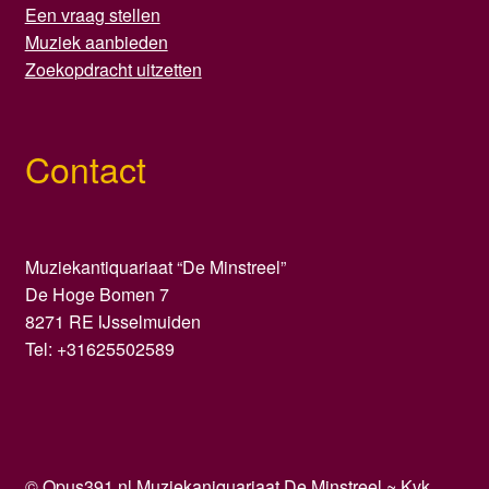
Een vraag stellen
Muziek aanbieden
Zoekopdracht uitzetten
Contact
Muziekantiquariaat “De Minstreel”
De Hoge Bomen 7
8271 RE IJsselmuiden
Tel: +31625502589
©
Opus391.nl
Muziekaniquariaat De Minstreel ~ Kvk