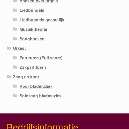
Boeken over orgels
Liedbundels
Liedbundels geestelijk
Muziektheorie
Songboeken
Orkest
Partituren (Full score)
Zakpartituren
Zang en koor
Koor bladmuziek
Solozang bladmuziek
Bedrijfsinformatie