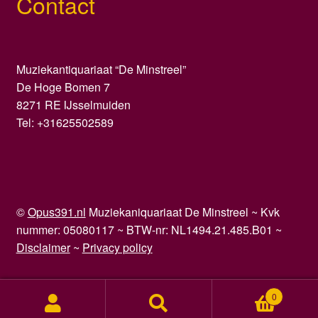
Contact
Muziekantiquariaat “De Minstreel”
De Hoge Bomen 7
8271 RE IJsselmuiden
Tel: +31625502589
©
Opus391.nl
Muziekaniquariaat De Minstreel ~ Kvk
nummer: 05080117 ~ BTW-nr: NL1494.21.485.B01 ~
Disclaimer
~
Privacy policy
0
Zoeken
Zoeken