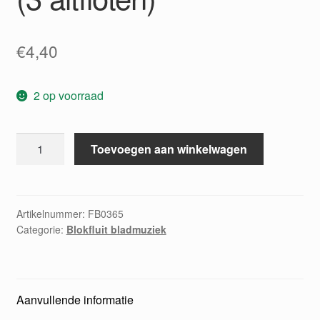
€
4,40
2 op voorraad
Tanzerische
Toevoegen aan winkelwagen
suite
in
a
(3
Artikelnummer:
FB0365
Categorie:
Blokfluit bladmuziek
altfloten)
aantal
Aanvullende informatie