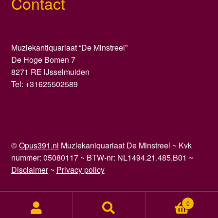
Contact
Muziekantiquariaat “De Minstreel”
De Hoge Bomen 7
8271 RE IJsselmuiden
Tel: +31625502589
©
Opus391.nl
Muziekaniquariaat De Minstreel ~ Kvk
nummer: 05080117 ~ BTW-nr: NL1494.21.485.B01 ~
Disclaimer
~
Privacy policy
0
Zoeken
Zoeken