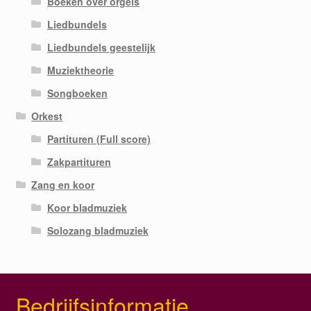
Boeken over orgels
Liedbundels
Liedbundels geestelijk
Muziektheorie
Songboeken
Orkest
Partituren (Full score)
Zakpartituren
Zang en koor
Koor bladmuziek
Solozang bladmuziek
Bedrijfsinformatie