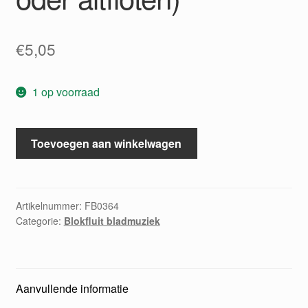
€
5,05
1 op voorraad
Tricinien
Toevoegen aan winkelwagen
(3
sopran-
oder
altfloten)
Artikelnummer:
FB0364
Categorie:
Blokfluit bladmuziek
aantal
Aanvullende informatie