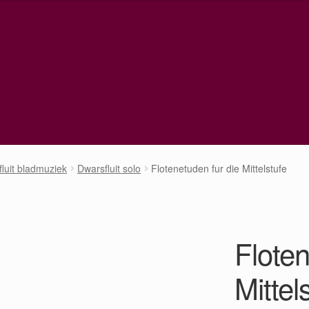
luit bladmuziek
Dwarsfluit solo
Flotenetuden fur die Mittelstufe
Floten
Mittel