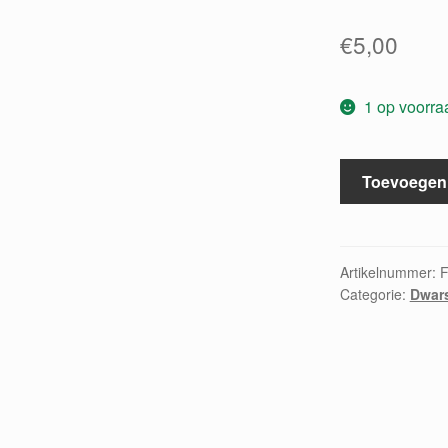
€
5,00
1 op voorra
Flotenetuden
Toevoegen
fur
die
Mittelstufe
aantal
Artikelnummer:
Categorie:
Dwars