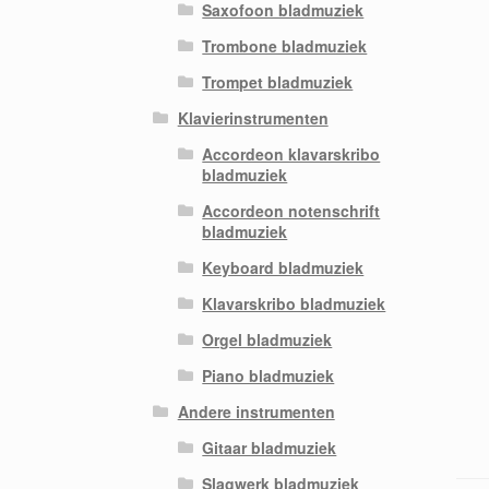
Saxofoon bladmuziek
Trombone bladmuziek
Trompet bladmuziek
Klavierinstrumenten
Accordeon klavarskribo
bladmuziek
Accordeon notenschrift
bladmuziek
Keyboard bladmuziek
Klavarskribo bladmuziek
Orgel bladmuziek
Piano bladmuziek
Andere instrumenten
Gitaar bladmuziek
Slagwerk bladmuziek