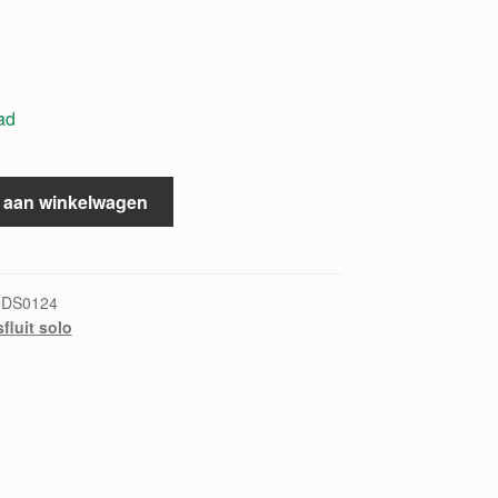
ad
 aan winkelwagen
FDS0124
fluit solo