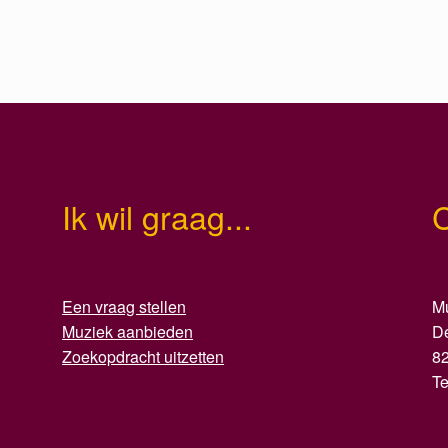
Ik wil graag...
Een vraag stellen
Mu
Muziek aanbieden
D
Zoekopdracht uitzetten
8
T