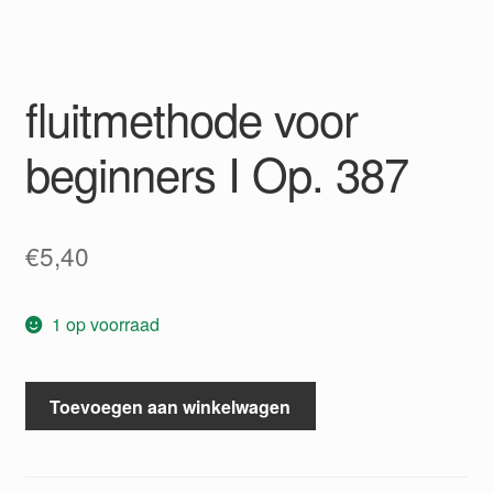
fluitmethode voor
beginners I Op. 387
€
5,40
1 op voorraad
fluitmethode
Toevoegen aan winkelwagen
voor
beginners
I