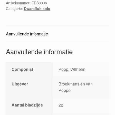
Op.
Artikelnummer:
FDS0036
Categorie:
Dwarsfluit solo
387
aantal
Aanvullende informatie
Aanvullende informatie
Componist
Popp, Wilhelm
Uitgever
Broekmans en van
Poppel
Aantal bladzijde
22