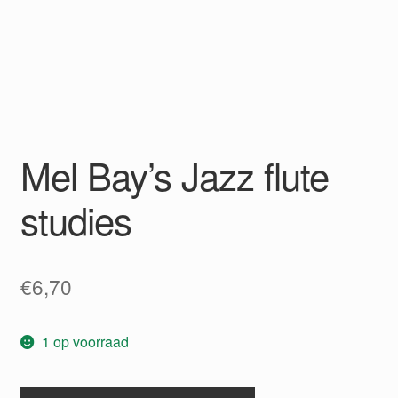
Mel Bay’s Jazz flute
studies
€
6,70
1 op voorraad
Mel