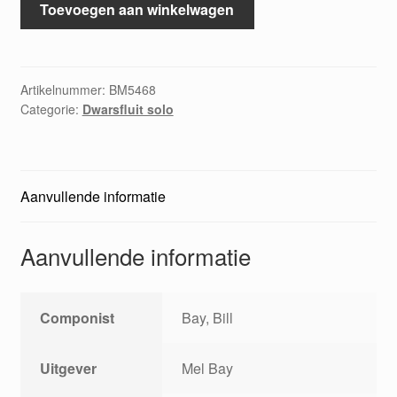
Toevoegen aan winkelwagen
Bay's
Jazz
flute
studies
Artikelnummer:
BM5468
Categorie:
Dwarsfluit solo
aantal
Aanvullende informatie
Aanvullende informatie
Componist
Bay, Bill
Uitgever
Mel Bay