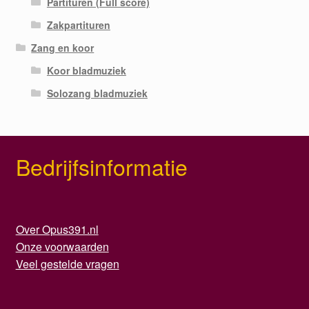
Partituren (Full score)
Zakpartituren
Zang en koor
Koor bladmuziek
Solozang bladmuziek
Bedrijfsinformatie
Over Opus391.nl
Onze voorwaarden
Veel gestelde vragen